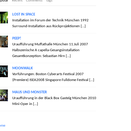
pular
Recent
Comments
Tags
LOST IN SPACE
Installation im Forum der Technik München 1992
Surround-Installation aus Rückprojektionen [...]
PEEP!
Uraufführung Muffathalle München 11.Juli 2007
Halbszenische A capella-Gesangsinstallation
Gesamtkonzeption: Sebastian Hirn [...]
MOONWALK
Vorführungen: Boston Cyberarts Festival 2007
(Premiere) ISEA2008 Singapore Fulldome Festival [...]
MAUS UND MONSTER
Uraufführung in der Black Box Gasteig München 2010
Mini-Oper in [...]
ome