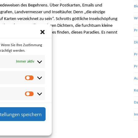
edeweisen des Begehrens. Über Postkarten, Emails und
Bi
rafen, Landvermesser und Inseltäufer. Denn „die einzige
We
auf Karten verzeichnet zu sein“. Schrotts göttliche Inselschöpfung
 Weit entfernt von allen anderen Dichtern, die furchtsam kleine
Pr
Entdeckung harren, kann man es finden, dieses Paradies. Es nennt
en Raoul Schrotts.
Di
s. Wenn Sie Ihre Zustimmung
rächtigt werden.
Pr
Immer aktiv
Pr
Au
Ko
Da
stellungen speichern
Im