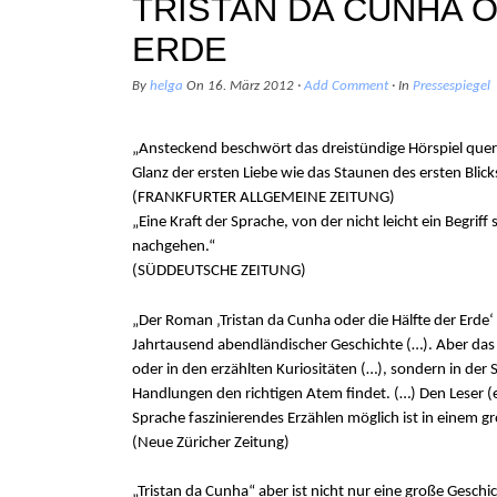
TRISTAN DA CUNHA O
ERDE
By
helga
On
16. März 2012
·
Add Comment
· In
Pressespiegel
„Ansteckend beschwört das dreistündige Hörspiel quer
Glanz der ersten Liebe wie das Staunen des ersten Blicks
(FRANKFURTER ALLGEMEINE ZEITUNG)
„Eine Kraft der Sprache, von der nicht leicht ein Begriff
nachgehen.“
(SÜDDEUTSCHE ZEITUNG)
„Der Roman ‚Tristan da Cunha oder die Hälfte der Erde‘ 
Jahrtausend abendländischer Geschichte (…). Aber das G
oder in den erzählten Kuriositäten (…), sondern in der 
Handlungen den richtigen Atem findet. (…) Den Leser (e
Sprache faszinierendes Erzählen möglich ist in einem 
(Neue Züricher Zeitung)
„Tristan da Cunha“ aber ist nicht nur eine große Gesch