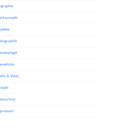
ographie
rkauswahl
ojekte
skographie
essespiegel
essefotos
dio & Video
ntakt
tenschutz
pressum