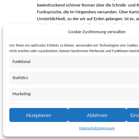
beeindruckend schöner Roman über die Schreib- und R
Funksprüche, die im Nirgendwo versanden. Über Kartog
Unsterblichkeit, zu der wir auf Erden gelangen, ist es, 
wird gerade eingetragen in die Weltkarte der Literatur.
Cookie-Zustimmung verwalten
Archipele bilden, von der Strömung leben, eitel ihrer 
sich zwar „Tristan da Cunha“, trägt aber doch den Nam
Um Ihnen ein optimales Erlebnis zu bieten, verwenden wir Technologien wie Cookie
(Münchner Merkur)
nicht erteilen oder zurückziehen, können bestimmte Merkmale und Funktionen beeint
Funktional
Statistics
Comments are closed.
Marketing
Akzeptieren
Ablehnen
Ein
Datenschutz
Impressum