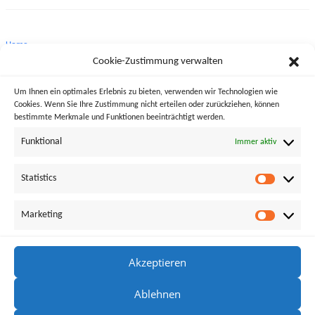
Home
Cookie-Zustimmung verwalten
Biographie
Um Ihnen ein optimales Erlebnis zu bieten, verwenden wir Technologien wie
Werkauswahl
Cookies. Wenn Sie Ihre Zustimmung nicht erteilen oder zurückziehen, können
bestimmte Merkmale und Funktionen beeinträchtigt werden.
Projekte
Funktional
Immer aktiv
Diskographie
Statistics
Pressespiegel
Pressefotos
Marketing
Audio & Video
Akzeptieren
Kontakt
Ablehnen
Datenschutz