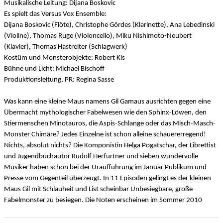
Musikalische Leitung: Dijana Boskovic
Es spielt das Versus Vox Ensemble:
Dijana Boskovic (Flöte), Christophe Gördes (Klarinette), Ana Lebedinski
(Violine), Thomas Ruge (Violoncello), Miku Nishimoto-Neubert
(Klavier), Thomas Hastreiter (Schlagwerk)
Kostüm und Monsterobjekte: Robert Kis
Bühne und Licht: Michael Bischoff
Produktionsleitung, PR: Regina Sasse
Was kann eine kleine Maus namens Gil Gamaus ausrichten gegen eine
Übermacht mythologischer Fabelwesen wie den Sphinx-Löwen, den
Stiermenschen Minotauros, die Aspis-Schlange oder das Misch-Masch-
Monster Chimäre? Jedes Einzelne ist schon alleine schauererregend!
Nichts, absolut nichts? Die Komponistin Helga Pogatschar, der Librettist
und Jugendbuchautor Rudolf Herfurtner und sieben wundervolle
Musiker haben schon bei der Uraufführung im Januar Publikum und
Presse vom Gegenteil überzeugt. In 11 Episoden gelingt es der kleinen
Maus Gil mit Schlauheit und List scheinbar Unbesiegbare, große
Fabelmonster zu besiegen. Die Noten erscheinen im Sommer 2010