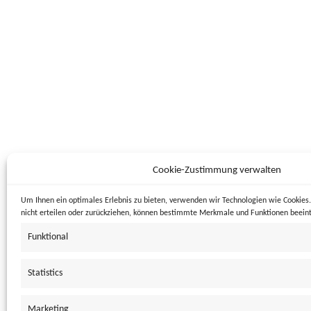
ABTEILUNG 13 DAR
18. Janu
CADAVRES EXQUIS
MAUS UND
Cookie-Zustimmung verwalten
24. November 2010
5. Apri
Um Ihnen ein optimales Erlebnis zu bieten, verwenden wir Technologien wie Cookie
nicht erteilen oder zurückziehen, können bestimmte Merkmale und Funktionen beeint
Funktional
Statistics
Marketing