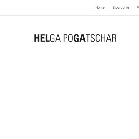
Home
Biographie
WELT FÄLLT RUNTER
SCHACH
5. September 2018
20. Janu