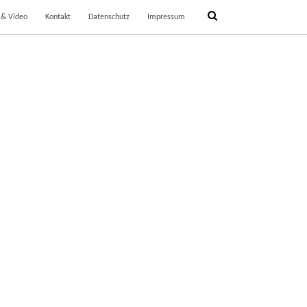
 & Video
Kontakt
Datenschutz
Impressum
DREI FLIEGENDE MINUTEN
20. September 2013