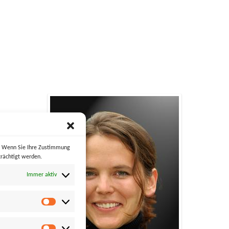
STELLENDE KUNST
MYSTERY – MACH DIR KEIN BILD
ar 2013
10. Mai 2012
 MONSTER
MOONWALK
l 2010
2. März 2010
s. Wenn Sie Ihre Zustimmung
rächtigt werden.
Immer aktiv