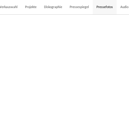
Werkauswahl
Projekte
Diskographie
Pressespiegel
Pressefotos
Audio
ABEND
HÄNSEL UND GRETEL
ar 2017
25. Oktober 2013