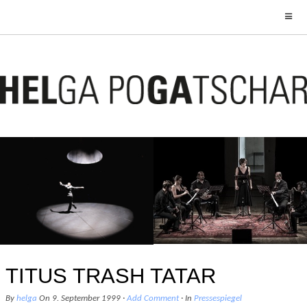
WELT FÄLLT RUNTER
SCHACHABEND
5. September 2018
20. Januar 2017
TITUS TRASH TATAR
By
helga
On
9. September 1999
·
Add Comment
· In
Pressespiegel