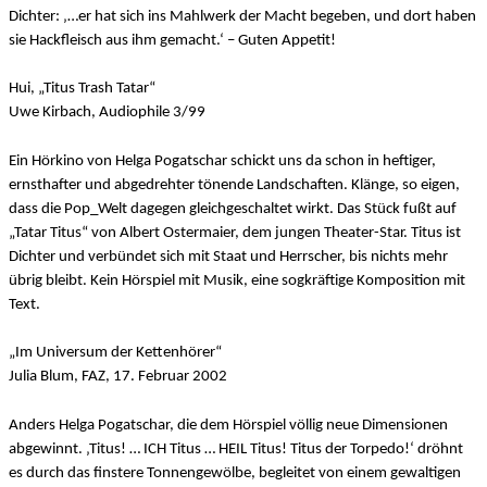
Dichter: ‚…er hat sich ins Mahlwerk der Macht begeben, und dort haben
sie Hackfleisch aus ihm gemacht.‘ – Guten Appetit!
Hui, „Titus Trash Tatar“
Uwe Kirbach, Audiophile 3/99
Ein Hörkino von Helga Pogatschar schickt uns da schon in heftiger,
ernsthafter und abgedrehter tönende Landschaften. Klänge, so eigen,
dass die Pop_Welt dagegen gleichgeschaltet wirkt. Das Stück fußt auf
„Tatar Titus“ von Albert Ostermaier, dem jungen Theater-Star. Titus ist
Dichter und verbündet sich mit Staat und Herrscher, bis nichts mehr
übrig bleibt. Kein Hörspiel mit Musik, eine sogkräftige Komposition mit
Text.
„Im Universum der Kettenhörer“
Julia Blum, FAZ, 17. Februar 2002
Anders Helga Pogatschar, die dem Hörspiel völlig neue Dimensionen
abgewinnt. ‚Titus! … ICH Titus … HEIL Titus! Titus der Torpedo!‘ dröhnt
es durch das finstere Tonnengewölbe, begleitet von einem gewaltigen