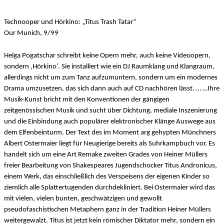
Technooper und Hörkino: „Titus Trash Tatar“
Our Munich, 9/99
Helga Pogatschar schreibt keine Opern mehr, auch keine Videoopern,
sondern ‚Hörkino‘. Sie installiert wie ein DJ Raumklang und Klangraum,
allerdings nicht um zum Tanz aufzumuntern, sondern um ein modernes
Drama umzusetzen, das sich dann auch auf CD nachhören lässt. … …Ihre
Musik-Kunst bricht mit den Konventionen der gängigen
zeitgenössischen Musik und sucht über Dichtung, mediale Inszenierung
und die Einbindung auch populärer elektronischer Klänge Auswege aus
dem Elfenbeinturm. Der Text des im Moment arg gehypten Münchners
Albert Ostermaier liegt für Neugierige bereits als Suhrkampbuch vor. Es
handelt sich um eine Art Remake zweiten Grades von Heiner Müllers
freier Bearbeitung von Shakespeares Jugendschocker Titus Andronicus,
einem Werk, das einschließlich des Verspeisens der eigenen Kinder so
ziemlich alle Splattertugenden durchdekliniert. Bei Ostermaier wird das
mit vielen, vielen bunten, geschwätzigen und gewollt
pseudofaschistischen Metaphern ganz in der Tradition Heiner Müllers
weitergewalzt. Titus ist jetzt kein römischer Diktator mehr, sondern ein