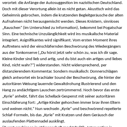
verortet: die Anfänge der Autosuggestion im nazistischen Deutschland.
Doch mit dieser Verortung allein ist es nicht getan. Akustisch wird das
Geheimnis gebrochen, indem die kratzenden Begleitgeräusche der alten
Aufnahmen nicht herausgemischt werden. Dieses Knistern, sinnloses
„Rauschen“ (im Unterschied zu Information), bekommt bei Pogatschar
Sinn. Eine technische Unzulänglichkeit wird ins musikalische Material
integriert. Asignifikantes wird signifikant. Vom ersten Moment ihres
Auftretens wird der einschläfernden Beschwörung des Wiedergängers
aus der Tonkonserve („Du hörst jetzt sehr schön zu, was ich dir sage.
Kleine Kinder sind lieb und artig, und du bist auch ein artiges und liebes
Kind, nicht wahr?“) widerstanden. Nicht widersprechend, per
distanzierendem Kommentar. Sondern musikalisch: Donnerschlägen
gleich antwortet ein brachialer Sound der Beschwörung, die hinter der
autoritären Weisung lauernde Gewaltdrohung illustrierend und den
Hang zu andächtigem Lauschen zertrümmernd. Noch bevor das erste
„Kyrie“ anhebt, fährt das Schellack-Gespenst mit seiner autoritären
Einschläferung fort: „Artige Kinder gehorchen immer brav ihren Eltern
und weinen nicht.“ Nun wechseln „Kyrie“ und beschwörend repetierte
Schlaf-Formeln, bis das „Kyrie“ mit Kratzen und dem Geräusch der
auslaufenden Plattennadel ausklingt.