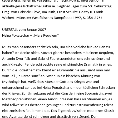
(Zuerst erschienen in: Wissenschaft macht Politik. Intervention in
aktuelle gesellschaftliche Diskurse. Siegfried Jäger zum 60. Geburtstag.
Hrsg. von Gabriele Cleve, Ina Ruth, Ernst Schulte-Holtey u. Frank
Wichert. Münster: Westfälisches Dampfboot 1997, S. 384-395)
ÜBERFALL vom Januar 2007
Helga Pogatschar – „Mars Requiem“
Muss man besonders christlich sein, um eine Vorliebe für Reqiuen zu
haben? Ich denke nicht. Mozart glänzte besonders mit einem Requiem,
Antonin Dvor `´ák und Gabriel Fauré spendeten uns sehr schöne und
auch Krysztof Penderecki packte seine eindringliche Dramatik in eines.
Durch die Todesthematik bleibt eine Dramatik nie aus, sieht man mal
vom Teil „In Paradisum“ ab. Wer nun ein bisschen Ahnung von
Mythologie hat, weiß dass Mars der Gott des Krieges war und
entsprechend geht es bei Helga Pogatschar um den tödlichen Schrecken
des Krieges. Zur Umsetzung setzt die Künstlerin eine Sopranistin, zwei
Mezzosopranistinnen, einen Tenor und einen Bass als Stimmen ein, es
wird teilweise in Obertönen gesungen und zur Instrumentierung reicht
elektronisches Equipment aus. Das Ergebnis zwischen moderner Klassik
und Avantgarde ist sehr eigen und drastisch verstörend. Dem