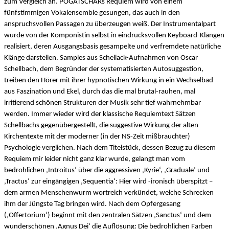
zum Vergleich an. POGATSCHARs Requiem wird von einem
fünfstimmigen Vokalensemble gesungen, das auch in den
anspruchsvollen Passagen zu überzeugen weiß. Der Instrumentalpart
wurde von der Komponistin selbst in eindrucksvollen Keyboard-Klängen
realisiert, deren Ausgangsbasis gesampelte und verfremdete natürliche
Klänge darstellen. Samples aus Schellack-Aufnahmen von Oscar
Schellbach, dem Begründer der systematisierten Autosuggestion,
treiben den Hörer mit ihrer hypnotischen Wirkung in ein Wechselbad
aus Faszination und Ekel, durch das die mal brutal-rauhen, mal
irritierend schönen Strukturen der Musik sehr tief wahrnehmbar
werden. Immer wieder wird der klassische Requiemtext Sätzen
Schellbachs gegenübergestellt, die suggestive Wirkung der alten
Kirchentexte mit der moderner (in der NS-Zeit mißbrauchter)
Psychologie verglichen. Nach dem Titelstück, dessen Bezug zu diesem
Requiem mir leider nicht ganz klar wurde, gelangt man vom
bedrohlichen ‚Introitus‘ über die aggressiven ‚Kyrie‘, ‚Graduale‘ und
‚Tractus‘ zur eingängigen ‚Sequentia‘: Hier wird -ironisch überspitzt –
dem armen Menschenwurm wortreich verkündet, welche Schrecken
ihm der Jüngste Tag bringen wird. Nach dem Opfergesang
(‚Offertorium‘) beginnt mit den zentralen Sätzen ‚Sanctus‘ und dem
wunderschönen ‚Agnus Dei‘ die Auflösung: Die bedrohlichen Farben