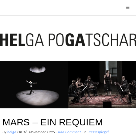
WELT FÄLLT RUNTER
SCHACHABEND
5. September 2018
20. Januar 2017
MARS – EIN REQUIEM
By
helga
On
16. November 1995
·
Add Comment
· In
Pressespiegel