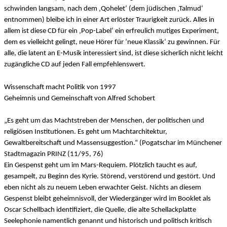
schwinden langsam, nach dem ‚Qohelet‘ (dem jüdischen ‚Talmud‘
entnommen) bleibe ich in einer Art erlöster Traurigkeit zurück. Alles in
allem ist diese CD für ein ‚Pop-Label‘ ein erfreulich mutiges Experiment,
dem es vielleicht gelingt, neue Hörer für ’neue Klassik‘ zu gewinnen. Für
alle, die latent an E-Musik interessiert sind, ist diese sicherlich nicht leicht
zugängliche CD auf jeden Fall empfehlenswert.
Wissenschaft macht Politik von 1997
Geheimnis und Gemeinschaft von Alfred Schobert
„Es geht um das Machtstreben der Menschen, der politischen und
religiösen Institutionen. Es geht um Machtarchitektur,
Gewaltbereitschaft und Massensuggestion.“ (Pogatschar im Münchener
Stadtmagazin PRINZ (11/95, 76)
Ein Gespenst geht um im Mars-Requiem. Plötzlich taucht es auf,
gesampelt, zu Beginn des Kyrie. Störend, verstörend und gestört. Und
eben nicht als zu neuem Leben erwachter Geist. Nichts an diesem
Gespenst bleibt geheimnisvoll, der Wiedergänger wird im Booklet als
Oscar Schellbach identifiziert, die Quelle, die alte Schellackplatte
Seelephonie namentlich genannt und historisch und politisch kritisch