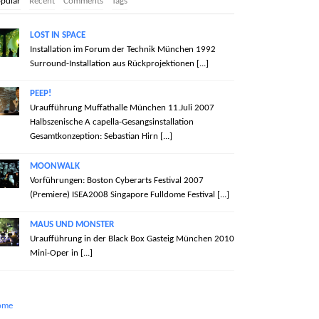
pular
Recent
Comments
Tags
LOST IN SPACE
Installation im Forum der Technik München 1992
Surround-Installation aus Rückprojektionen [...]
PEEP!
Uraufführung Muffathalle München 11.Juli 2007
Halbszenische A capella-Gesangsinstallation
Gesamtkonzeption: Sebastian Hirn [...]
MOONWALK
Vorführungen: Boston Cyberarts Festival 2007
(Premiere) ISEA2008 Singapore Fulldome Festival [...]
MAUS UND MONSTER
Uraufführung in der Black Box Gasteig München 2010
Mini-Oper in [...]
ome