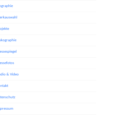
ographie
rkauswahl
ojekte
skographie
essespiegel
essefotos
dio & Video
ntakt
tenschutz
pressum