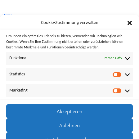
Home
Cookie-Zustimmung verwalten
Biographie
Um Ihnen ein optimales Erlebnis zu bieten, verwenden wir Technologien wie
Werkauswahl
Cookies. Wenn Sie Ihre Zustimmung nicht erteilen oder zurückziehen, können
bestimmte Merkmale und Funktionen beeinträchtigt werden.
Projekte
Funktional
Immer aktiv
Diskographie
Statistics
Pressespiegel
Pressefotos
Marketing
Audio & Video
Akzeptieren
Kontakt
Ablehnen
Datenschutz
Impressum