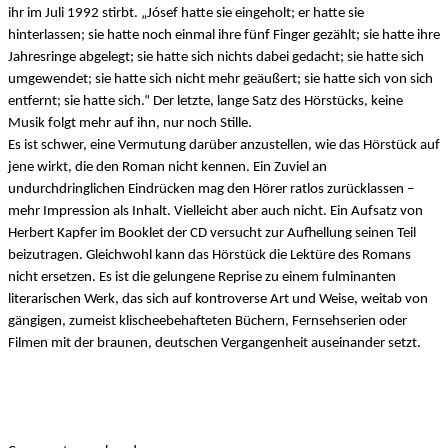
ihr im Juli 1992 stirbt. „Jósef hatte sie eingeholt; er hatte sie
hinterlassen; sie hatte noch einmal ihre fünf Finger gezählt; sie hatte ihre
Jahresringe abgelegt; sie hatte sich nichts dabei gedacht; sie hatte sich
umgewendet; sie hatte sich nicht mehr geäußert; sie hatte sich von sich
entfernt; sie hatte sich.“ Der letzte, lange Satz des Hörstücks, keine
Musik folgt mehr auf ihn, nur noch Stille.
Es ist schwer, eine Vermutung darüber anzustellen, wie das Hörstück auf
jene wirkt, die den Roman nicht kennen. Ein Zuviel an
undurchdringlichen Eindrücken mag den Hörer ratlos zurücklassen –
mehr Impression als Inhalt. Vielleicht aber auch nicht. Ein Aufsatz von
Herbert Kapfer im Booklet der CD versucht zur Aufhellung seinen Teil
beizutragen. Gleichwohl kann das Hörstück die Lektüre des Romans
nicht ersetzen. Es ist die gelungene Reprise zu einem fulminanten
literarischen Werk, das sich auf kontroverse Art und Weise, weitab von
gängigen, zumeist klischeebehafteten Büchern, Fernsehserien oder
Filmen mit der braunen, deutschen Vergangenheit auseinander setzt.