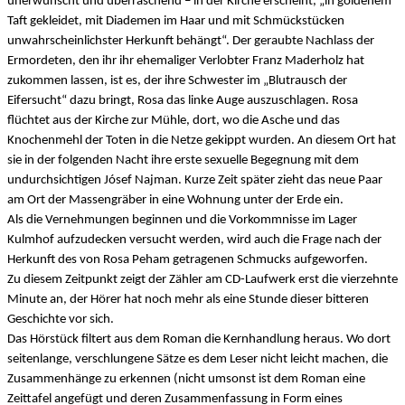
unerwünscht und überraschend – in der Kirche erscheint, „in goldenem
Taft gekleidet, mit Diademen im Haar und mit Schmückstücken
unwahrscheinlichster Herkunft behängt“. Der geraubte Nachlass der
Ermordeten, den ihr ihr ehemaliger Verlobter Franz Maderholz hat
zukommen lassen, ist es, der ihre Schwester im „Blutrausch der
Eifersucht“ dazu bringt, Rosa das linke Auge auszuschlagen. Rosa
flüchtet aus der Kirche zur Mühle, dort, wo die Asche und das
Knochenmehl der Toten in die Netze gekippt wurden. An diesem Ort hat
sie in der folgenden Nacht ihre erste sexuelle Begegnung mit dem
undurchsichtigen Jósef Najman. Kurze Zeit später zieht das neue Paar
am Ort der Massengräber in eine Wohnung unter der Erde ein.
Als die Vernehmungen beginnen und die Vorkommnisse im Lager
Kulmhof aufzudecken versucht werden, wird auch die Frage nach der
Herkunft des von Rosa Peham getragenen Schmucks aufgeworfen.
Zu diesem Zeitpunkt zeigt der Zähler am CD-Laufwerk erst die vierzehnte
Minute an, der Hörer hat noch mehr als eine Stunde dieser bitteren
Geschichte vor sich.
Das Hörstück filtert aus dem Roman die Kernhandlung heraus. Wo dort
seitenlange, verschlungene Sätze es dem Leser nicht leicht machen, die
Zusammenhänge zu erkennen (nicht umsonst ist dem Roman eine
Zeittafel angefügt und deren Zusammenfassung in Form eines