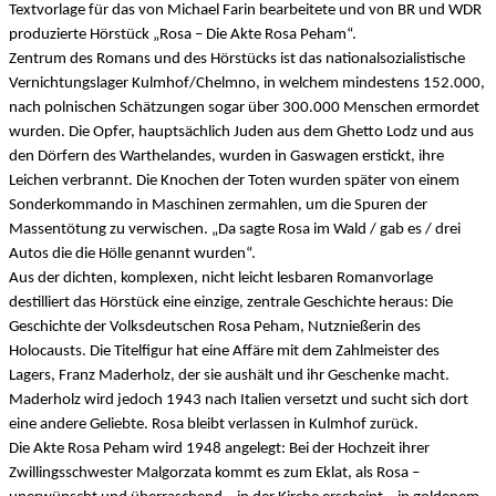
Textvorlage für das von Michael Farin bearbeitete und von BR und WDR
produzierte Hörstück „Rosa – Die Akte Rosa Peham“.
Zentrum des Romans und des Hörstücks ist das nationalsozialistische
Vernichtungslager Kulmhof/Chelmno, in welchem mindestens 152.000,
nach polnischen Schätzungen sogar über 300.000 Menschen ermordet
wurden. Die Opfer, hauptsächlich Juden aus dem Ghetto Lodz und aus
den Dörfern des Warthelandes, wurden in Gaswagen erstickt, ihre
Leichen verbrannt. Die Knochen der Toten wurden später von einem
Sonderkommando in Maschinen zermahlen, um die Spuren der
Massentötung zu verwischen. „Da sagte Rosa im Wald / gab es / drei
Autos die die Hölle genannt wurden“.
Aus der dichten, komplexen, nicht leicht lesbaren Romanvorlage
destilliert das Hörstück eine einzige, zentrale Geschichte heraus: Die
Geschichte der Volksdeutschen Rosa Peham, Nutznießerin des
Holocausts. Die Titelfigur hat eine Affäre mit dem Zahlmeister des
Lagers, Franz Maderholz, der sie aushält und ihr Geschenke macht.
Maderholz wird jedoch 1943 nach Italien versetzt und sucht sich dort
eine andere Geliebte. Rosa bleibt verlassen in Kulmhof zurück.
Die Akte Rosa Peham wird 1948 angelegt: Bei der Hochzeit ihrer
Zwillingsschwester Malgorzata kommt es zum Eklat, als Rosa –