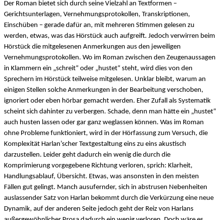
Der Roman bietet sich durch seine Vielzahl an Textformen –
Gerichtsunterlagen, Vernehmungsprotokollen, Transkriptionen,
Einschüben – gerade dafür an, mit mehreren Stimmen gelesen zu
werden, etwas, was das Hörstück auch aufgreift. Jedoch verwirren beim
Hörstück die mitgelesenen Anmerkungen aus den jeweiligen
Vernehmungsprotokollen. Wo im Roman zwischen den Zeugenaussagen
in Klammern ein „schreit“ oder „hustet“ steht, wird dies von den
Sprechern im Hörstück teilweise mitgelesen. Unklar bleibt, warum an
einigen Stellen solche Anmerkungen in der Bearbeitung verschoben,
ignoriert oder eben hörbar gemacht werden. Eher Zufall als Systematik
scheint sich dahinter zu verbergen. Schade, denn man hätte ein „hustet“
auch husten lassen oder gar ganz weglassen können. Was im Roman
ohne Probleme funktioniert, wird in der Hörfassung zum Versuch, die
Komplexität Harlan’scher Textgestaltung eins zu eins akustisch
darzustellen. Leider geht dadurch ein wenig die durch die
Komprimierung vorgegebene Richtung verloren, sprich: Klarheit,
Handlungsablauf, Übersicht. Etwas, was ansonsten in den meisten
Fällen gut gelingt. Manch ausufernder, sich in abstrusen Nebenheiten
auslassender Satz von Harlan bekommt durch die Verkürzung eine neue
Dynamik, auf der anderen Seite jedoch geht der Reiz von Harlans
außergewöhnlicher Prosa dadurch ein wenig verloren. Doch wäre es