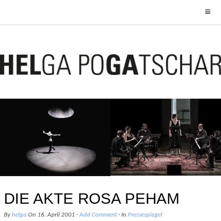
WELT FÄLLT RUNTER
SCHACHABEND
5. September 2018
20. Januar 2017
DIE AKTE ROSA PEHAM
By
helga
On
16. April 2001
·
Add Comment
· In
Pressespiegel