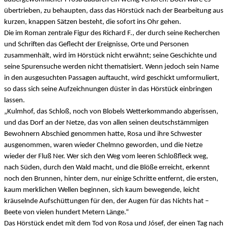
übertrieben, zu behaupten, dass das Hörstück nach der Bearbeitung aus
kurzen, knappen Sätzen besteht, die sofort ins Ohr gehen.
Die im Roman zentrale Figur des Richard F., der durch seine Recherchen
und Schriften das Geflecht der Ereignisse, Orte und Personen
zusammenhält, wird im Hörstück nicht erwähnt; seine Geschichte und
seine Spurensuche werden nicht thematisiert. Wenn jedoch sein Name
in den ausgesuchten Passagen auftaucht, wird geschickt umformuliert,
so dass sich seine Aufzeichnungen düster in das Hörstück einbringen
lassen.
„Kulmhof, das Schloß, noch von Blobels Wetterkommando abgerissen,
und das Dorf an der Netze, das von allen seinen deutschstämmigen
Bewohnern Abschied genommen hatte, Rosa und ihre Schwester
ausgenommen, waren wieder Chelmno geworden, und die Netze
wieder der Fluß Ner. Wer sich den Weg vom leeren Schloßfleck weg,
nach Süden, durch den Wald macht, und die Blöße erreicht, erkennt
noch den Brunnen, hinter dem, nur einige Schritte entfernt, die ersten,
kaum merklichen Wellen beginnen, sich kaum bewegende, leicht
kräuselnde Aufschüttungen für den, der Augen für das Nichts hat –
Beete von vielen hundert Metern Länge.“
Das Hörstück endet mit dem Tod von Rosa und Jósef, der einen Tag nach