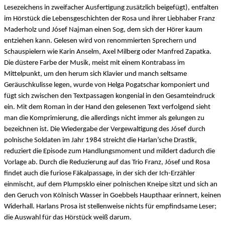
Lesezeichens in zweifacher Ausfertigung zusätzlich beigefügt), entfalten
im Hörstück die Lebensgeschichten der Rosa und ihrer Liebhaber Franz
Maderholz und Jósef Najman einen Sog, dem sich der Hörer kaum
entziehen kann. Gelesen wird von renommierten Sprechern und
Schauspielern wie Karin Anselm, Axel Milberg oder Manfred Zapatka.
Die düstere Farbe der Musik, meist mit einem Kontrabass im
Mittelpunkt, um den herum sich Klavier und manch seltsame
Geräuschkulisse legen, wurde von Helga Pogatschar komponiert und
fügt sich zwischen den Textpassagen kongenial in den Gesamteindruck
ein. Mit dem Roman in der Hand den gelesenen Text verfolgend sieht
man die Komprimierung, die allerdings nicht immer als gelungen zu
bezeichnen ist. Die Wiedergabe der Vergewaltigung des Jósef durch
polnische Soldaten im Jahr 1984 streicht die Harlan’sche Drastik,
reduziert die Episode zum Handlungsmoment und mildert dadurch die
Vorlage ab. Durch die Reduzierung auf das Trio Franz, Jósef und Rosa
findet auch die furiose Fäkalpassage, in der sich der Ich-Erzähler
einmischt, auf dem Plumpsklo einer polnischen Kneipe sitzt und sich an
den Geruch von Kölnisch Wasser in Goebbels Haupthaar erinnert, keinen
Widerhall. Harlans Prosa ist stellenweise nichts für empfindsame Leser;
die Auswahl für das Hörstück weiß darum.