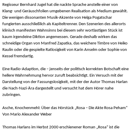
Regisseur Bernhard Jugel hat die nackte Sprache anstelle einer von
Klang- und Geräuschfolien umgebenen Realisation als Medium gewählt.
Die wenigen dissonanten Musik-Akzente von Helga Pogatschar
fungierten ausschließlich als Kapiteltrenner. Den Szenerien des allerorts
klinisch manifesten Wahnsinns bei diesem sehr wortlastigen Stück ist
kaum irgendeine Diktion angemessen. Gerade deshalb wirken das
schneidige Organ von Manfred Zapatka, das weichere Timbre von Heiko
Raulin oder die gespielte Ratlosigkeit von Karin Anselm oder Sophie von
Kessel fremdartig.
Eine Radio-Adaption, die – jenseits der politisch korrekten Botschaft eine
hellere Wahrnehmung hervor zuruft beabsichtigt. Ein Versuch mit der
Darstellung von der Fassungslosigkeit, mit der der Autor Thomas Harlan
die Nach-Nazi-Ära dargestellt und versucht hat dem Hörer nahe
zubringen.
Asche, Knochenmehl: Über das Hörstück „Rosa – Die Akte Rosa Peham“
Von Mario Alexander Weber
Thomas Harlans im Herbst 2000 erschienener Roman „Rosa“ ist die